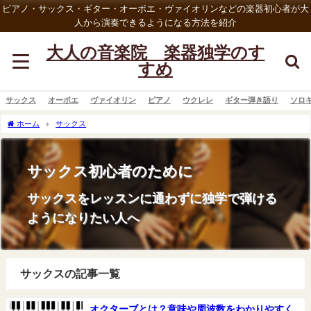
ピアノ・サックス・ギター・オーボエ・ヴァイオリンなどの楽器初心者が大
人から演奏できるようになる方法を紹介
大人の音楽院 楽器独学のす
すめ
サックス
オーボエ
ヴァイオリン
ピアノ
ウクレレ
ギター弾き語り
ソロ
ホーム
サックス
サックス初心者のために
サックスをレッスンに通わずに独学で弾ける
ようになりたい人へ
サックスの記事一覧
オクターブとは？意味や周波数をわかりやすく