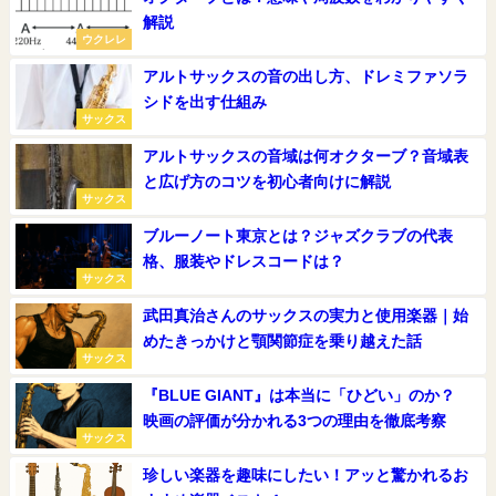
解説
ウクレレ
アルトサックスの音の出し方、ドレミファソラ
シドを出す仕組み
サックス
アルトサックスの音域は何オクターブ？音域表
と広げ方のコツを初心者向けに解説
サックス
ブルーノート東京とは？ジャズクラブの代表
格、服装やドレスコードは？
サックス
武田真治さんのサックスの実力と使用楽器｜始
めたきっかけと顎関節症を乗り越えた話
サックス
『BLUE GIANT』は本当に「ひどい」のか？
映画の評価が分かれる3つの理由を徹底考察
サックス
珍しい楽器を趣味にしたい！アッと驚かれるお