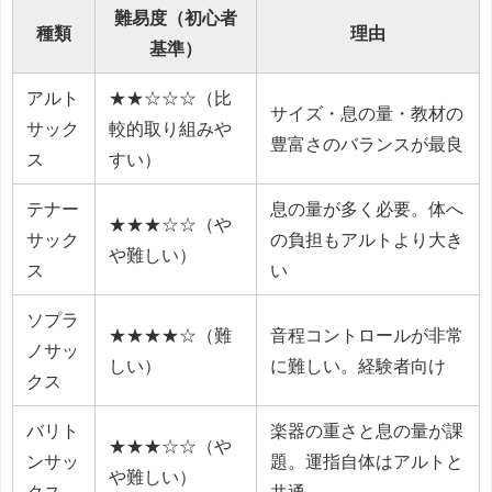
難易度（初心者
種類
理由
基準）
アルト
★★☆☆☆（比
サイズ・息の量・教材の
サック
較的取り組みや
豊富さのバランスが最良
ス
すい）
テナー
息の量が多く必要。体へ
★★★☆☆（や
サック
の負担もアルトより大き
や難しい）
ス
い
ソプラ
★★★★☆（難
音程コントロールが非常
ノサッ
しい）
に難しい。経験者向け
クス
バリト
楽器の重さと息の量が課
★★★☆☆（や
ンサッ
題。運指自体はアルトと
や難しい）
クス
共通