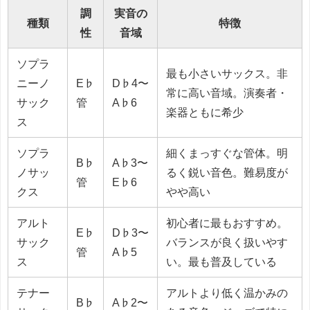
調
実音の
種類
特徴
性
音域
ソプラ
最も小さいサックス。非
ニーノ
E♭
D♭4〜
常に高い音域。演奏者・
サック
管
A♭6
楽器ともに希少
ス
ソプラ
細くまっすぐな管体。明
B♭
A♭3〜
ノサッ
るく鋭い音色。難易度が
管
E♭6
クス
やや高い
アルト
初心者に最もおすすめ。
E♭
D♭3〜
サック
バランスが良く扱いやす
管
A♭5
ス
い。最も普及している
テナー
アルトより低く温かみの
B♭
A♭2〜