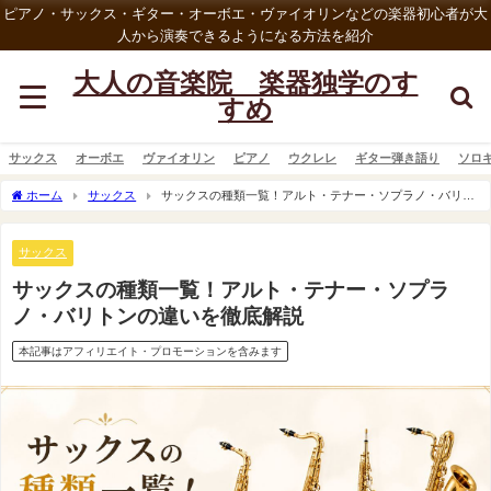
ピアノ・サックス・ギター・オーボエ・ヴァイオリンなどの楽器初心者が大
人から演奏できるようになる方法を紹介
大人の音楽院 楽器独学のす
すめ
サックス
オーボエ
ヴァイオリン
ピアノ
ウクレレ
ギター弾き語り
ソロ
ホーム
サックス
サックスの種類一覧！アルト・テナー・ソプラノ・バリト
ンの違いを徹底解説
サックス
サックスの種類一覧！アルト・テナー・ソプラ
ノ・バリトンの違いを徹底解説
本記事はアフィリエイト・プロモーションを含みます