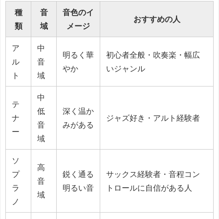
種
音
音色のイ
おすすめの人
類
域
メージ
ア
中
明るく華
初心者全般・吹奏楽・幅広
ル
音
やか
いジャンル
ト
域
中
テ
低
深く温か
ナ
ジャズ好き・アルト経験者
音
みがある
ー
域
ソ
高
プ
鋭く通る
サックス経験者・音程コン
音
ラ
明るい音
トロールに自信がある人
域
ノ