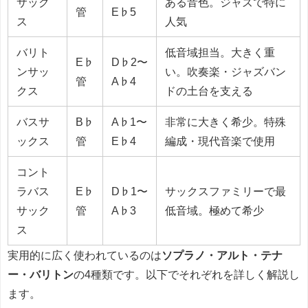
サック
ある音色。ジャズで特に
管
E♭5
ス
人気
バリト
低音域担当。大きく重
E♭
D♭2〜
ンサッ
い。吹奏楽・ジャズバン
管
A♭4
クス
ドの土台を支える
バスサ
B♭
A♭1〜
非常に大きく希少。特殊
ックス
管
E♭4
編成・現代音楽で使用
コント
ラバス
E♭
D♭1〜
サックスファミリーで最
サック
管
A♭3
低音域。極めて希少
ス
実用的に広く使われているのは
ソプラノ・アルト・テナ
ー・バリトン
の4種類です。以下でそれぞれを詳しく解説し
ます。