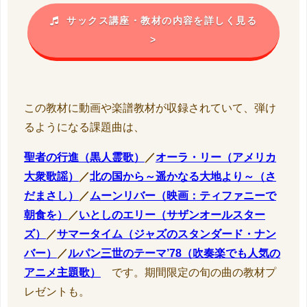
サックス講座・教材の内容を詳しく見る
>
この教材に動画や楽譜教材が収録されていて、弾け
るようになる課題曲は、
聖者の行進（黒人霊歌）
／
オーラ・リー（アメリカ
大衆歌謡）
／
北の国から～遥かなる大地より～（さ
だまさし）
／
ムーンリバー（映画：ティファニーで
朝食を）
／
いとしのエリー（サザンオールスター
ズ）
／
サマータイム（ジャズのスタンダード・ナン
バー）
／
ルパン三世のテーマ’78（吹奏楽でも人気の
アニメ主題歌）
です。期間限定の旬の曲の教材プ
レゼントも。