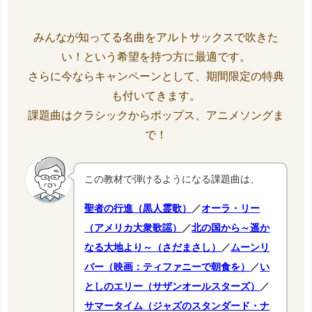
みんなが知ってる名曲をアルトサックスで吹きた
い！という希望を持つ方に最適です。
さらに今ならキャンペーンとして、期間限定の特典
も付いてきます。
課題曲はクラシックからポップス、アニメソングま
で！
この教材で弾けるようになる課題曲は、
聖者の行進（黒人霊歌）
／
オーラ・リー
（アメリカ大衆歌謡）
／
北の国から～遥か
なる大地より～（さだまさし）
／
ムーンリ
バー（映画：ティファニーで朝食を）
／
い
としのエリー（サザンオールスターズ）
／
サマータイム（ジャズのスタンダード・ナ