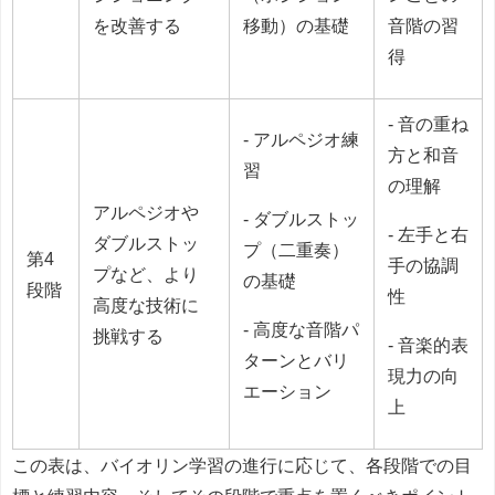
を改善する
移動）の基礎
音階の習
得
- 音の重ね
- アルペジオ練
方と和音
習
の理解
アルペジオや
- ダブルストッ
- 左手と右
ダブルストッ
プ（二重奏）
第4
手の協調
プなど、より
の基礎
段階
性
高度な技術に
- 高度な音階パ
挑戦する
- 音楽的表
ターンとバリ
現力の向
エーション
上
この表は、バイオリン学習の進行に応じて、各段階での目