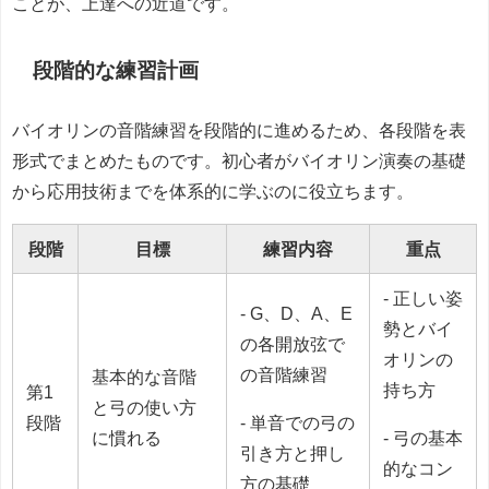
ことが、上達への近道です。
段階的な練習計画
バイオリンの音階練習を段階的に進めるため、各段階を表
形式でまとめたものです。初心者がバイオリン演奏の基礎
から応用技術までを体系的に学ぶのに役立ちます。
段階
目標
練習内容
重点
- 正しい姿
- G、D、A、E
勢とバイ
の各開放弦で
オリンの
の音階練習
基本的な音階
持ち方
第1
と弓の使い方
段階
- 単音での弓の
に慣れる
- 弓の基本
引き方と押し
的なコン
方の基礎