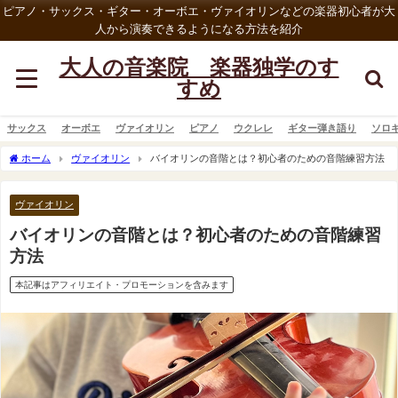
ピアノ・サックス・ギター・オーボエ・ヴァイオリンなどの楽器初心者が大
人から演奏できるようになる方法を紹介
大人の音楽院 楽器独学のす
すめ
サックス
オーボエ
ヴァイオリン
ピアノ
ウクレレ
ギター弾き語り
ソロ
ホーム
ヴァイオリン
バイオリンの音階とは？初心者のための音階練習方法
ヴァイオリン
バイオリンの音階とは？初心者のための音階練習
方法
本記事はアフィリエイト・プロモーションを含みます