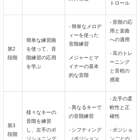
トロール
- 音階の応
- 簡単なメロデ
用と楽曲
ィーを使った
への適用
簡単な練習曲
音階練習
第2
を使って、音
- 耳のトレ
段階
階練習の応用
メジャーとマ
ーニング
を学ぶ
イナーの基本
と音程の
的な音階
感覚
- 左手の柔
- 異なるキーで
軟性と正
様々なキーの
の音階練習
確性
音階を練習
第3
し、左手のポ
- シフティング
- ポジショ
段階
ジショニング
（ポジション
ンごとの