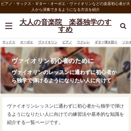
ピアノ・サックス・ギター・オーボエ・ヴァイオリンなどの楽器初心者が大
人から演奏できるようになる方法を紹介
大人の音楽院 楽器独学のす
すめ
サックス
オーボエ
ヴァイオリン
ピアノ
ウクレレ
ギター弾き語り
ソロ
ヴァイオリン初心者のために
ヴァイオリンのレッスンに通わずに初心者か
ら独学で弾けるようになりたい人に向けて
ヴァイオリンレッスンに通わずに初心者から独学で弾け
るようになりたい人に向けての練習法や基本的な知識を
紹介する一覧ページです。